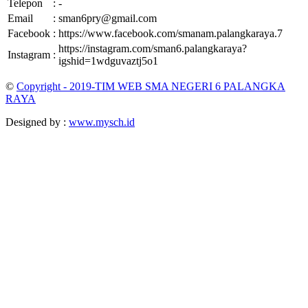
Telepon
:
-
Email
:
sman6pry@gmail.com
Facebook
:
https://www.facebook.com/smanam.palangkaraya.7
https://instagram.com/sman6.palangkaraya?
Instagram
:
igshid=1wdguvaztj5o1
©
Copyright - 2019-TIM WEB SMA NEGERI 6 PALANGKA
RAYA
Designed by :
www.mysch.id