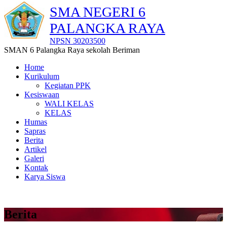
SMA NEGERI 6
PALANGKA RAYA
NPSN 30203500
SMAN 6 Palangka Raya sekolah Beriman
Home
Kurikulum
Kegiatan PPK
Kesiswaan
WALI KELAS
KELAS
Humas
Sapras
Berita
Artikel
Galeri
Kontak
Karya Siswa
Berita