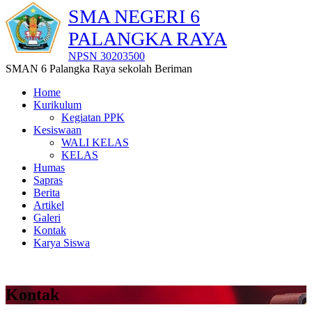
SMA NEGERI 6
PALANGKA RAYA
NPSN 30203500
SMAN 6 Palangka Raya sekolah Beriman
Home
Kurikulum
Kegiatan PPK
Kesiswaan
WALI KELAS
KELAS
Humas
Sapras
Berita
Artikel
Galeri
Kontak
Karya Siswa
Kontak