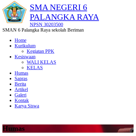
SMA NEGERI 6
PALANGKA RAYA
NPSN 30203500
SMAN 6 Palangka Raya sekolah Beriman
Home
Kurikulum
Kegiatan PPK
Kesiswaan
WALI KELAS
KELAS
Humas
Sapras
Berita
Artikel
Galeri
Kontak
Karya Siswa
Humas