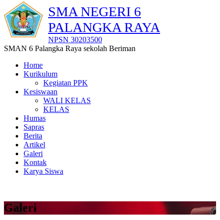
SMA NEGERI 6
PALANGKA RAYA
NPSN 30203500
SMAN 6 Palangka Raya sekolah Beriman
Home
Kurikulum
Kegiatan PPK
Kesiswaan
WALI KELAS
KELAS
Humas
Sapras
Berita
Artikel
Galeri
Kontak
Karya Siswa
Galeri