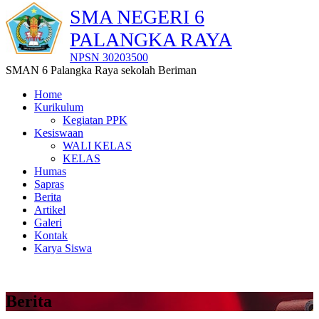
SMA NEGERI 6
PALANGKA RAYA
NPSN 30203500
SMAN 6 Palangka Raya sekolah Beriman
Home
Kurikulum
Kegiatan PPK
Kesiswaan
WALI KELAS
KELAS
Humas
Sapras
Berita
Artikel
Galeri
Kontak
Karya Siswa
Berita