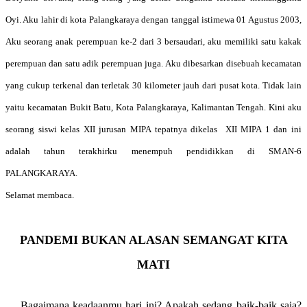
Oyi. Aku lahir di kota Palangkaraya dengan tanggal istimewa 01 Agustus 2003,
Aku seorang anak perempuan ke-2 dari 3 bersaudari, aku memiliki satu kakak
perempuan dan satu adik perempuan juga. Aku dibesarkan disebuah kecamatan
yang cukup terkenal dan terletak 30 kilometer jauh dari pusat kota. Tidak lain
yaitu kecamatan Bukit Batu, Kota Palangkaraya, Kalimantan Tengah. Kini aku
seorang siswi kelas XII jurusan MIPA tepatnya dikelas XII MIPA 1 dan ini
adalah tahun terakhirku menempuh pendidikkan di SMAN-6
PALANGKARAYA.
Selamat membaca.
PANDEMI BUKAN ALASAN SEMANGAT KITA
MATI
Bagaimana keadaanmu hari ini? Apakah sedang baik-baik saja?