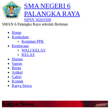
SMA NEGERI 6
PALANGKA RAYA
NPSN 30203500
SMAN 6 Palangka Raya sekolah Beriman
Home
Kurikulum
Kegiatan PPK
Kesiswaan
WALI KELAS
KELAS
Humas
Sapras
Berita
Artikel
Galeri
Kontak
Karya Siswa
Karya Siswa