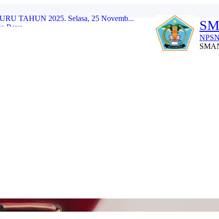
SM
a Raya...
 Nasional) Tahun 2025...
NPSN
SMAN 
Raya...
2024...
23/2024...
 BERBASIS PROYEK TERHADAP HASIL...
u Tahun Pelajaran 2022...
SMAN 6 Palangka Raya Tah...
 TAHUN 2025. Selasa, 25 Novemb...