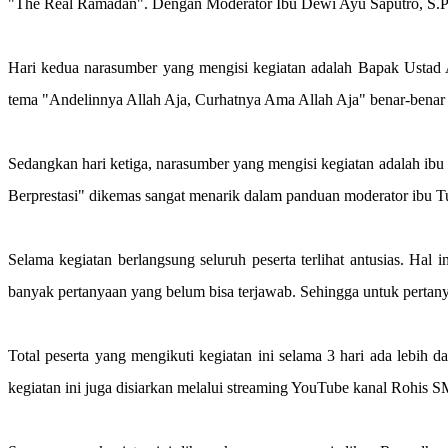
"The Real Ramadan". Dengan Moderator Ibu Dewi Ayu Saputro, S.Pd.I
Hari kedua narasumber yang mengisi kegiatan adalah Bapak Ustad 
tema "Andelinnya Allah Aja, Curhatnya Ama Allah Aja" benar-benar
Sedangkan hari ketiga, narasumber yang mengisi kegiatan adalah i
Berprestasi" dikemas sangat menarik dalam panduan moderator ibu Tu
Selama kegiatan berlangsung seluruh peserta terlihat antusias. Hal 
banyak pertanyaan yang belum bisa terjawab. Sehingga untuk pertan
Total peserta yang mengikuti kegiatan ini selama 3 hari ada lebih 
kegiatan ini juga disiarkan melalui streaming YouTube kanal Rohis