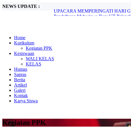
NEWS UPDATE :
Pendaftaran Mahasiswa Baru UT Palangk
Memperingati Hardiknas (Hari Pendidikan
...
Perayaan HUT Ke-22 SMAN 6 Palangka 
Upacara Memperingati Hari Guru Tahun 
Home
PELEPASAN SISWA KELAS XII T.A 20
Kurikulum
IMPLIKASI MODEL PEMBELAJARAN
Kegiatan PPK
Pengumuman Kelulusan Peserta Didik Bar
Kesiswaan
Jadwal Penerimaan Murid Baru (SPMB) 
WALI KELAS
UPACARA MEMPERINGATI HARI GURU
KELAS
Humas
Sapras
Berita
Artikel
Galeri
Kontak
Karya Siswa
Kegiatan PPK