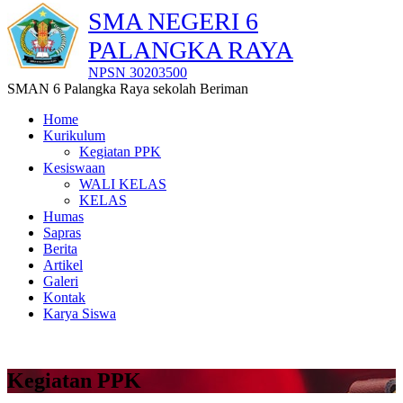
SMA NEGERI 6
PALANGKA RAYA
NPSN 30203500
SMAN 6 Palangka Raya sekolah Beriman
Home
Kurikulum
Kegiatan PPK
Kesiswaan
WALI KELAS
KELAS
Humas
Sapras
Berita
Artikel
Galeri
Kontak
Karya Siswa
Kegiatan PPK